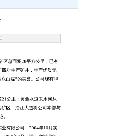
开
日
矿区总面积
28
平方公里，已有
矿四对生产矿井，年产优质无
湘永白煤
”
的美誉。公司现有职
道
21
公里；黄金水道耒水河从
达矿区，沿江大道将公司本部与
迩。
实业有限公司，
2004
年
10
月实