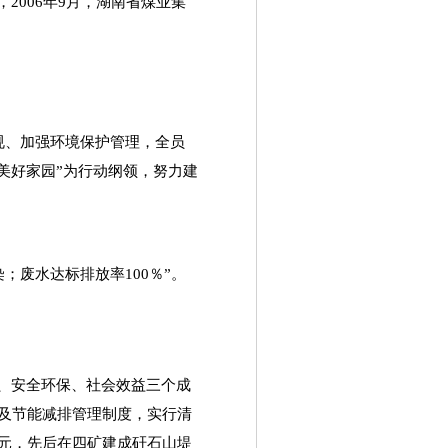
，
2006
年
9
月，湖南省煤业集
规、加强环境保护管理，全员
美好家园
”
为行动纲领，努力建
染；废水达标排放率
100
％
”
。
、安全环保、社会效益三个成
及节能减排管理制度，实行清
元，先后在四矿建成矸石山堤