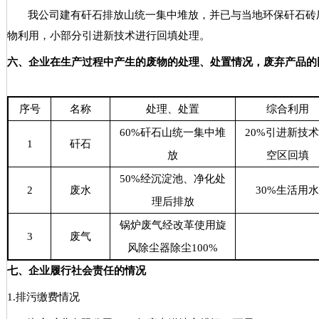
我公司建有矸石排放山
统一集中堆放，并已与当地环保矸石砖
物利用，小部分引进新技术进行回填处理。
六、
企业在生产过程中产生的废物的处理、处置情况，废弃产品的
序号
名称
处理、处置
综合利用
60%
矸石山统一集中堆
20%
引进新技术
1
矸石
放
空区回填
50%
经沉淀池、净化处
2
废水
30%
生活用水
理后排放
锅炉废气经改革使用旋
3
废气
风除尘器除尘
100%
七、企业履行社会责任的情况
1.
排污缴费情况