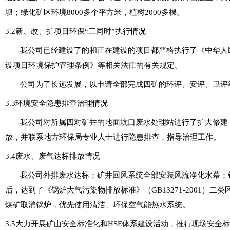
坝；绿化矿区环境
8000
多个平方米，植树
2000
多棵。
3.2
新、改、扩项目环保
“
三同时
”
执行情况
我公司已经建设了的和正在建设的项目都严格执行了《中华人
设项目环境保护管理条例》等相关法律的有关规定。
公司为了长远发展，以申请全部完成四矿的环评、安评、卫评
3.3
环境安全隐患排查治理情况
我公司对所属四对矿井的地面坑口废水处理站进行了扩大修建
放，并联系地方环保局专业人士进行隐患排查，指导治理工作。
3.4
废水、废气达标排放情况
我公司外排废水达标；矿井回风系统全部安装风流净化水幕；
后，达到了《锅炉大气污染物排放标准》（
GB13271-2001
）二类
煤矿取消锅炉，优先使用清洁、环保空气能热水系统。
3.5
大力开展矿山安全标准化和
HSE
体系建设活动，推行现场安全标