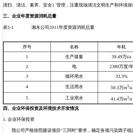
清扫、清洁、素养、安全）管理，注重现场清洁文明生产和环境保
三、企业年度资源消耗总量
表
3-1
湘永公司
2011
年度资源消耗总量
序号
名称
年耗
1
生产煤量
39.49
万
t/a
2
电
2380
万度
/
3
循环用水
33.3%
3
4
生活用水
50.3
万
m
/a
3
5
工业用水
41.4
万
m
/a
四、企业环保投资及环境技术开发情况
1.
企业环保投资
我公司严格按照建设项目
“
三同时
”
要求，确定各项污染因子稳