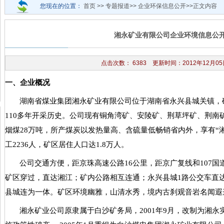
您现在的位置：
首页 >>
专题报道
>>
企业环保信息公开
>>正文内容
湘永矿业有限公司企业环境信息公
点击次数：
6383 更新时间：2012年12月05
一、企业概况
湖南省煤业集团湘永矿业有限公司位于湖南省永兴县城关镇，
110
多年开采历史。公司现有铜角湾矿、安陵矿、荆草坪矿、荆南
烟煤
28
万吨，所产煤炭以发热量高、含硫量低畅销省内外，享有
“
工
2236
人，矿区居住人口达
1.8
万人。
公司交通方便，距京珠高速公路
16
公里，距京广复线和
107
国
矿区穿过，直达湘江；矿内公路相互连通；永兴县城
1
路公交车直
县城连为一体。矿区环境幽雅，山清水秀，境内古刹观音岩名闻遐
湘永矿业公司原隶属于白沙矿务局，
2001
年
9
月，改制为湘永