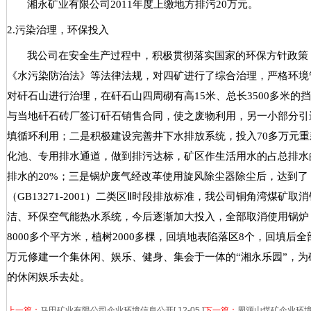
湘永矿业有限公司
2011
年度上缴地方排污
20
万元。
2.
污染治理，环保投入
我公司在安全生产过程中，积极贯彻落实国家的环保方针政策
《水污染防治法》等法律法规，对四矿进行了综合治理，严格环境
对矸石山进行治理，在矸石山四周砌有高
15
米、总长
3500
多米的挡
与当地矸石砖厂签订矸石销售合同，使之废物利用，另一小部分引
填循环利用；二是积极建设完善井下水排放系统，投入
70
多万元重
化池、专用排水通道，做到排污达标，矿区作生活用水的占总排水
排水的
20%
；三是
锅炉废气经改革使用旋风除尘器除尘后，达到了
（
GB13271-2001
）二类区
Ⅱ
时段排放标准，我公司铜角湾煤矿取消
洁、环保空气能热水系统，今后逐渐加大投入，全部取消使用锅炉
8000
多个平方米，植树
2000
多棵，回填地表陷落区
8
个，回填后全
万元修建一个集休闲、娱乐、健身、集会于一体的
“
湘永乐园
”
，为
的休闲娱乐去处。
上一篇：
马田矿业有限公司企业环境信息公开
[ 12-05 ]
下一篇：
周源山煤矿企业环