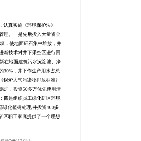
，认真实施《环境保护法》
管理。一是先后投入大量资金
墙，使地面矸石集中堆放，并
进新技术对井下采空区进行回
新在地面建筑污水沉淀池、净
的
30%
，井下作生产用水占总
《锅炉大气污染物排放标准》
锅炉，投资
50
多万优先使用清
；四是组织员工绿化矿区环境
部绿化植树处理
,
并投资
400
多
矿区职工家庭提供了一个理想
境信息公开
[ 12-05 ]