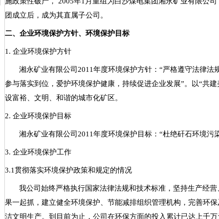
施政策性破产，
2005
年
1
月重组为白沙煤电集团湘永矿业有限公司
团成立后，成为其直属子公司。
二、企业环境保护方针、环境保护目标
1.
企业环境保护方针
湘永矿业有限公司
2011
年度环境保护方针：
“
严格遵守法律法
参与落实到位，爱护环境保护健康，持续促进企业发展
”
。
以
“
共建
设富裕、文明、和谐的城市化矿区。
2.
企业环境保护目标
湘永矿业有限公司
2011
年度环境保护目标：
“
杜绝矸石环境污
3.
企业环境保护工作
3.1
贯彻落实环境保护政策和规定的情况
我公司始终严格执行国家法律法规和技术标准，坚持生产经营
果一起抓，建立健全环境保护、节能减排组织管理机构，完善环保
洁文明生产。到目前为止，公司在环保方面的投入累计已达上千万