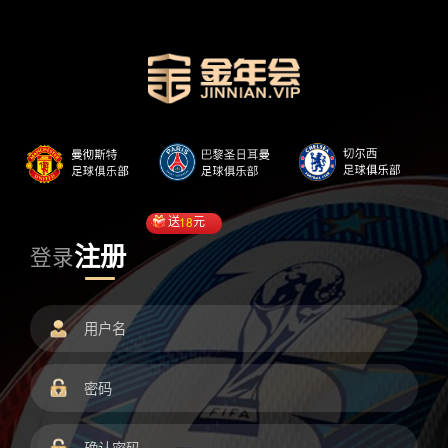
送
18
元
注册
登录