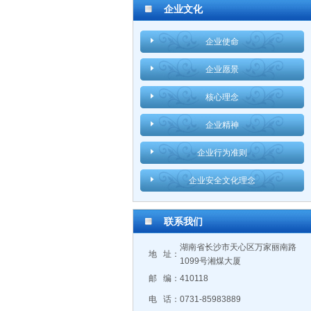
企业文化
企业使命
企业愿景
核心理念
企业精神
企业行为准则
企业安全文化理念
联系我们
湖南省长沙市天心区万家丽南路
地 址：
1099号湘煤大厦
邮 编：
410118
电 话：
0731-85983889