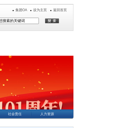
集团OA
设为主页
返回首页
社会责任
人力资源